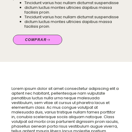
Tincidunt varius hac nullam dictumst suspendisse
dictum luctus montes ultricies dapibus massa
facilisis proin.
Tincidunt varius hac nullam dictumst suspendisse
dictum luctus montes ultricies dapibus massa
facilisis proin.
COMPRAR
Lorem ipsum dolor sit amet consectetur adipiscing elit a
aptent nec habitant, pellentesque nam vulputate
penatibus luctus nulla urna neque malesuada
vestibulum, sem vitae at cursus ut pharetra lacus et
elementum class. Ac mus congue volutpat at
malesuada duis, varius tristique nullam fames porttitor
in, conubia scelerisque sociis aliquam natoque. Class
volutpat ad morbi cras parturient dignissim proin iaculis,
phasellus aenean porta risus vestibulum augue viverra,
tellus aptent mauris libero lacus molestie pretium.