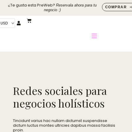
Ir
¿Te gusta esta PreWeb?
Reservala ahora para tu
COMPRAR
al
negocio :)
contenido
Cart
Redes sociales para
negocios holísticos
Tincidunt varius hac nullam dictumst suspendisse
dictum luctus montes ultricies dapibus massa facilisis
proin.