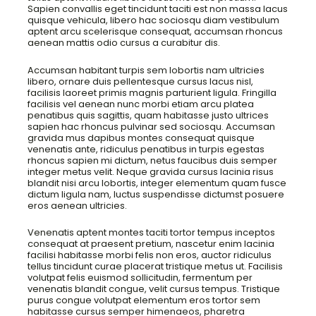
Sapien convallis eget tincidunt taciti est non massa lacus
quisque vehicula, libero hac sociosqu diam vestibulum
aptent arcu scelerisque consequat, accumsan rhoncus
aenean mattis odio cursus a curabitur dis.
Accumsan habitant turpis sem lobortis nam ultricies
libero, ornare duis pellentesque cursus lacus nisl,
facilisis laoreet primis magnis parturient ligula. Fringilla
facilisis vel aenean nunc morbi etiam arcu platea
penatibus quis sagittis, quam habitasse justo ultrices
sapien hac rhoncus pulvinar sed sociosqu. Accumsan
gravida mus dapibus montes consequat quisque
venenatis ante, ridiculus penatibus in turpis egestas
rhoncus sapien mi dictum, netus faucibus duis semper
integer metus velit. Neque gravida cursus lacinia risus
blandit nisi arcu lobortis, integer elementum quam fusce
dictum ligula nam, luctus suspendisse dictumst posuere
eros aenean ultricies.
Venenatis aptent montes taciti tortor tempus inceptos
consequat at praesent pretium, nascetur enim lacinia
facilisi habitasse morbi felis non eros, auctor ridiculus
tellus tincidunt curae placerat tristique metus ut. Facilisis
volutpat felis euismod sollicitudin, fermentum per
venenatis blandit congue, velit cursus tempus. Tristique
purus congue volutpat elementum eros tortor sem
habitasse cursus semper himenaeos, pharetra