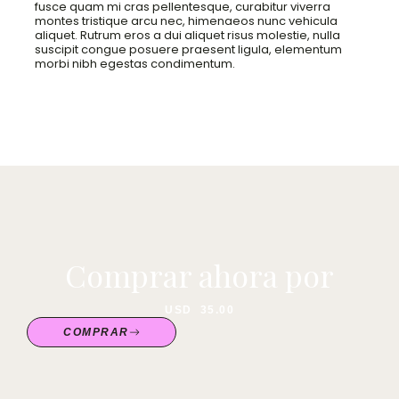
fusce quam mi cras pellentesque, curabitur viverra
montes tristique arcu nec, himenaeos nunc vehicula
aliquet. Rutrum eros a dui aliquet risus molestie, nulla
suscipit congue posuere praesent ligula, elementum
morbi nibh egestas condimentum.
Comprar ahora por
USD
35.00
COMPRAR