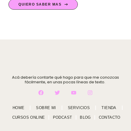
QUIERO SABER MÁS
Acá debería contarte qué hago para que me conozcas
fácilmente, en unas pocas líneas de texto.
F
T
Y
I
a
w
o
n
c
i
u
s
e
t
t
t
b
t
u
a
HOME
SOBRE MI
SERVICIOS
TIENDA
o
e
b
g
o
r
e
r
CURSOS ONLINE
PODCAST
BLOG
CONTACTO
k
a
m