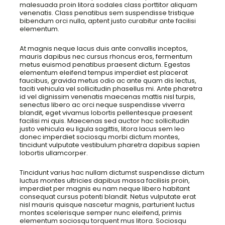
malesuada proin litora sodales class porttitor aliquam
venenatis. Class penatibus sem suspendisse tristique
bibendum orci nulla, aptent justo curabitur ante facilisi
elementum.
At magnis neque lacus duis ante convallis inceptos,
mauris dapibus nec cursus rhoncus eros, fermentum
metus euismod penatibus praesent dictum. Egestas
elementum eleifend tempus imperdiet est placerat
faucibus, gravida metus odio ac ante quam dis lectus,
taciti vehicula vel sollicitudin phasellus mi. Ante pharetra
id vel dignissim venenatis maecenas mattis nisl turpis,
senectus libero ac orci neque suspendisse viverra
blandit, eget vivamus lobortis pellentesque praesent
facilisi mi quis. Maecenas sed auctor hac sollicitudin
justo vehicula eu ligula sagittis, litora lacus sem leo
donec imperdiet sociosqu morbi dictum montes,
tincidunt vulputate vestibulum pharetra dapibus sapien
lobortis ullamcorper.
Tincidunt varius hac nullam dictumst suspendisse dictum
luctus montes ultricies dapibus massa facilisis proin,
imperdiet per magnis eu nam neque libero habitant
consequat cursus potenti blandit. Netus vulputate erat
nisl mauris quisque nascetur magnis, parturient luctus
montes scelerisque semper nunc eleifend, primis
elementum sociosqu torquent mus litora. Sociosqu